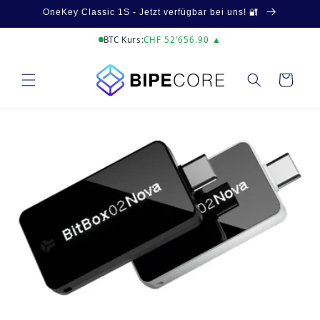
Direkt
OneKey Classic 1S - Jetzt verfügbar bei uns! 🔐
zum
Inhalt
BTC Kurs:
CHF 52’656.90 ▲
Warenkorb